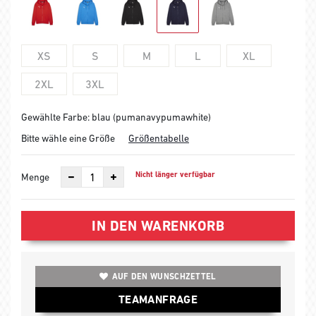
XS
S
M
L
XL
2XL
3XL
Gewählte Farbe: blau (pumanavypumawhite)
Bitte wähle eine Größe
Größentabelle
Nicht länger verfügbar
Menge
IN DEN WARENKORB
AUF DEN WUNSCHZETTEL
TEAMANFRAGE