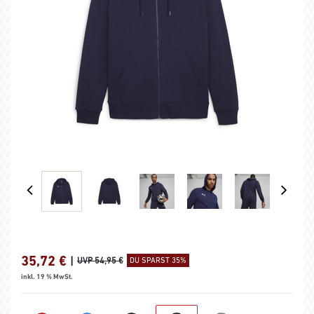
35,72
€
|
UVP 54,95 €
DU SPARST 35%
inkl. 19 % MwSt.