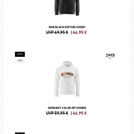
DHB BLACK EDITION HOODY
UVP 69,95 €
|
44,95
€
SALE
-25%
GERMANY COLOR ZIP HOODIE
UVP 59,95 €
|
44,95
€