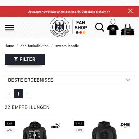
Jetzt zum Newsletter anmelden und 5€ Gutschein sichern >>
Home
dhb-fankollektion
sweats-hoodie
FILTER
1
22 EMPFEHLUNGEN
SALE
SALE
-45%
-36%