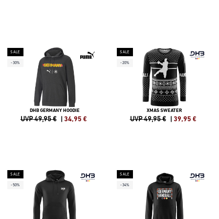
SALE
SALE
-30%
-20%
DHB GERMANY HOODIE
XMAS SWEATER
UVP 49,95 €
|
34,95
€
UVP 49,95 €
|
39,95
€
SALE
SALE
-50%
-34%