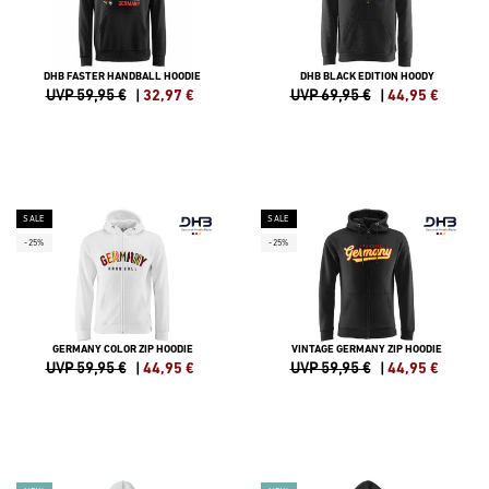
DHB FASTER HANDBALL HOODIE
DHB BLACK EDITION HOODY
UVP 59,95 €
|
32,97
€
UVP 69,95 €
|
44,95
€
SALE
SALE
-25%
-25%
GERMANY COLOR ZIP HOODIE
VINTAGE GERMANY ZIP HOODIE
UVP 59,95 €
|
44,95
€
UVP 59,95 €
|
44,95
€