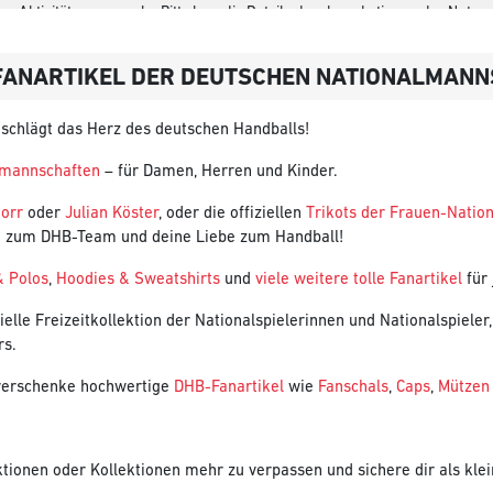
en Aktivitäten sammeln. Bitte lese die Details durch und stimme der Nutzu
zu, um dieses Video anzusehen.
-FANARTIKEL DER DEUTSCHEN NATIONALMAN
Mehr Informationen
Akzeptieren
 schlägt das Herz des deutschen Handballs!
lmannschaften
– für Damen, Herren und Kinder.
norr
oder
Julian Köster
, oder die offiziellen
Trikots der Frauen-Nati
t zum DHB-Team und deine Liebe zum Handball!
& Polos
,
Hoodies & Sweatshirts
und
viele weitere tolle Fanartikel
für 
zielle Freizeitkollektion der Nationalspielerinnen und Nationalspiele
rs.
 verschenke hochwertige
DHB-Fanartikel
wie
Fanschals
,
Caps
,
Mützen
tionen oder Kollektionen mehr zu verpassen und sichere dir als klei