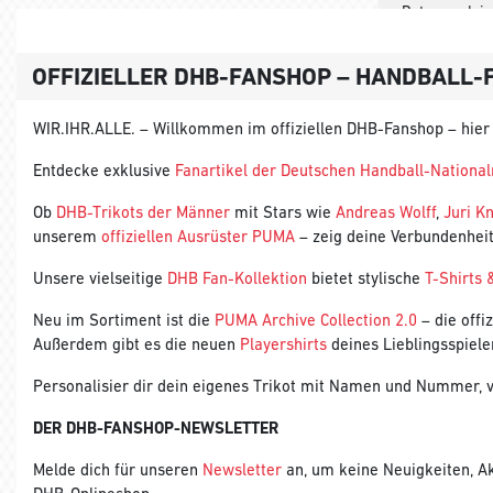
Daten zu dein
OFFIZIELLER DHB-FANSHOP – HANDBALL
WIR.IHR.ALLE. – Willkommen im offiziellen DHB-Fanshop – hier
Entdecke exklusive
Fanartikel der Deutschen Handball-Nationa
Ob
DHB-Trikots der Männer
mit Stars wie
Andreas Wolff
,
Juri K
unserem
offiziellen Ausrüster PUMA
– zeig deine Verbundenhei
Unsere vielseitige
DHB Fan-Kollektion
bietet stylische
T-Shirts 
Neu im Sortiment ist die
PUMA Archive Collection 2.0
– die offi
Außerdem gibt es die neuen
Playershirts
deines Lieblingsspiele
Personalisier dir dein eigenes Trikot mit Namen und Nummer,
DER DHB-FANSHOP-NEWSLETTER
Melde dich für unseren
Newsletter
an, um keine Neuigkeiten, Ak