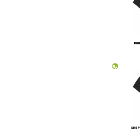
DHB
DHB P