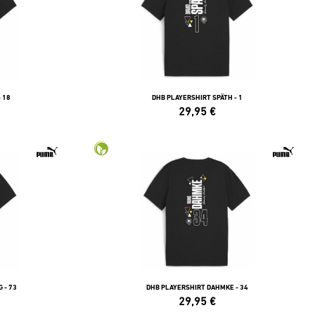
 18
DHB PLAYERSHIRT SPÄTH - 1
29,95
€
 - 73
DHB PLAYERSHIRT DAHMKE - 34
29,95
€