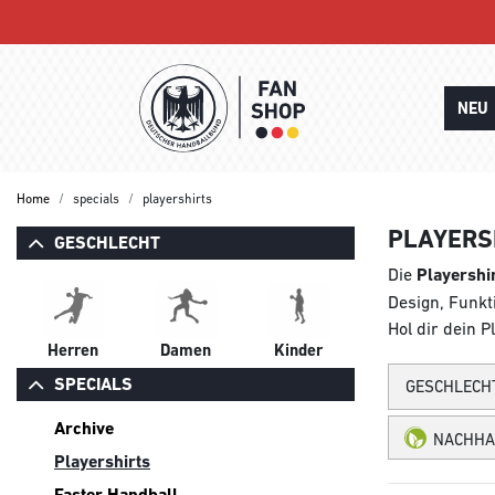
NEU
Home
specials
playershirts
PLAYERS
GESCHLECHT
Die
Playershi
Design, Funkti
Hol dir dein P
Herren
Damen
Kinder
SPECIALS
GESCHLECH
Archive
NACHHA
Playershirts
Faster Handball