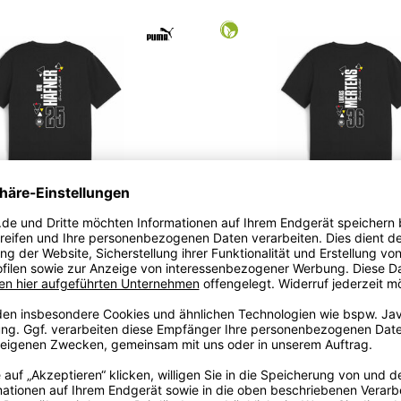
 PLAYERSHIRT HÄFNER - 25
DHB PLAYERSHIRT MERTENS 
29,95
€
29,95
€