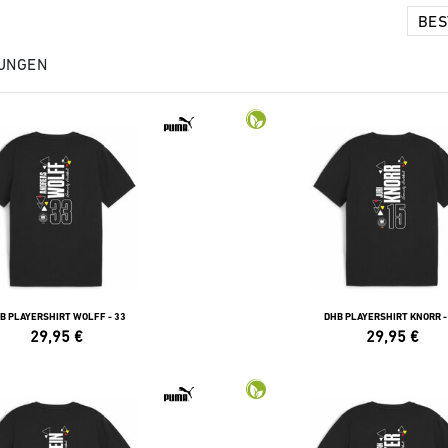
UNGEN
B PLAYERSHIRT WOLFF - 33
DHB PLAYERSHIRT KNORR -
29,95
€
29,95
€