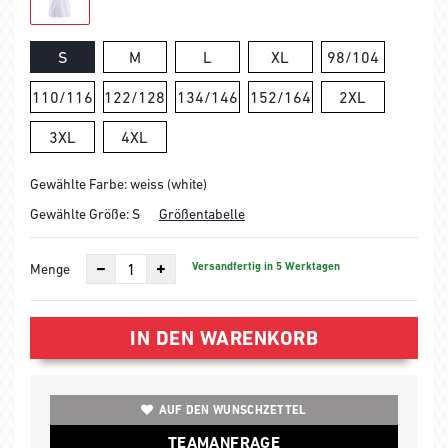
S
M
L
XL
98/104
110/116
122/128
134/146
152/164
2XL
3XL
4XL
Gewählte Farbe: weiss (white)
Gewählte Größe:
S
Größentabelle
Versandfertig in 5 Werktagen
Menge
IN DEN WARENKORB
AUF DEN WUNSCHZETTEL
TEAMANFRAGE