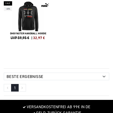
SALE
-45%
DHB FASTER HANDBALL HOODIE
UVP 59,95 €
|
32,97
€
1
VERSANDKOSTENFREI AB 99€ IN DE
GELD-ZURÜCK-GARANTIE