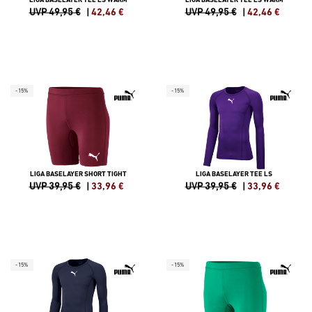
UVP 49,95 €
|
42,46
€
UVP 49,95 €
|
42,46
€
-15%
-15%
LIGA BASELAYER SHORT TIGHT
LIGA BASELAYER TEE LS
UVP 39,95 €
|
33,96
€
UVP 39,95 €
|
33,96
€
-15%
-15%