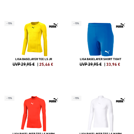
-15%
-15%
LIGA BASELAYER TEE LS JR
LIGA BASELAYER SHORT TIGHT
UVP 29,95 €
|
25,46
€
UVP 39,95 €
|
33,96
€
-15%
-15%
LIGA BASELAYER TEE LS WARM
LIGA BASELAYER TEE LS WARM