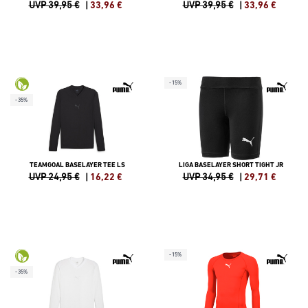
UVP 39,95 €
|
33,96
€
UVP 39,95 €
|
33,96
€
-15%
-35%
TEAMGOAL BASELAYER TEE LS
LIGA BASELAYER SHORT TIGHT JR
UVP 24,95 €
|
16,22
€
UVP 34,95 €
|
29,71
€
-15%
-35%