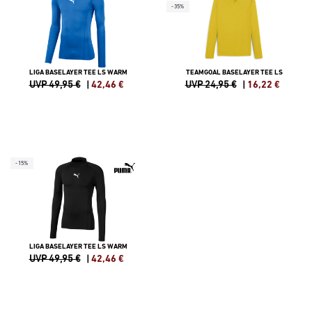
-35%
LIGA BASELAYER TEE LS WARM
TEAMGOAL BASELAYER TEE LS
UVP 49,95 €
|
42,46
€
UVP 24,95 €
|
16,22
€
-15%
LIGA BASELAYER TEE LS WARM
UVP 49,95 €
|
42,46
€