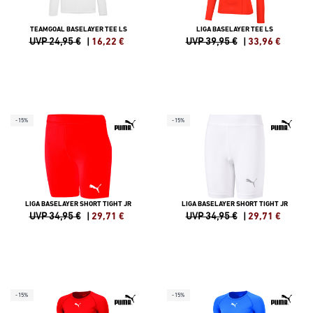
TEAMGOAL BASELAYER TEE LS
LIGA BASELAYER TEE LS
UVP 24,95 €
|
16,22
€
UVP 39,95 €
|
33,96
€
-15%
-15%
LIGA BASELAYER SHORT TIGHT JR
LIGA BASELAYER SHORT TIGHT JR
UVP 34,95 €
|
29,71
€
UVP 34,95 €
|
29,71
€
-15%
-15%