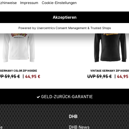
SALE
-25%
GERMANY COLOR ZIP HOODIE
VINTAGE GERMANY ZIP HOODI
P 59,95 €
|
44,95
€
UVP 59,95 €
|
44,95
GELD-ZURÜCK-GARANTIE
DHB
ge
DHB News