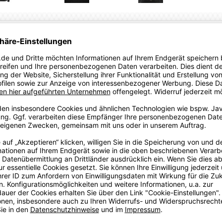
einem schlichten, sportlichen Look. Mit einem Stoffgewicht
ie besonders warm und robust – ideal für kühlere Tage. Der
gehörigkeit zum deutschen Handball dezent zum Ausdruck.
t und Stil schätzen und ihre Verbundenheit zum DHB stilvoll
SWEATSHIRTS