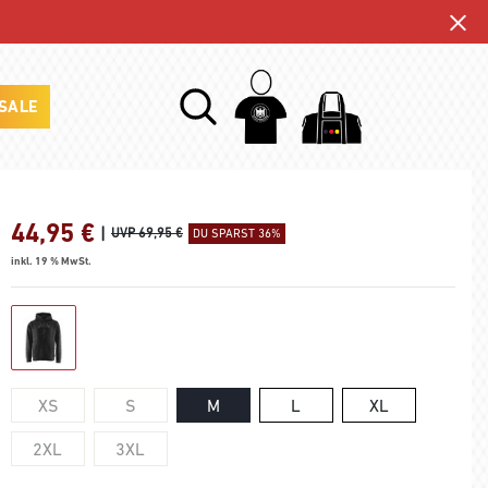
SALE
44,95
€
|
UVP 69,95 €
DU SPARST 36%
inkl. 19 % MwSt.
XS
S
M
L
XL
2XL
3XL