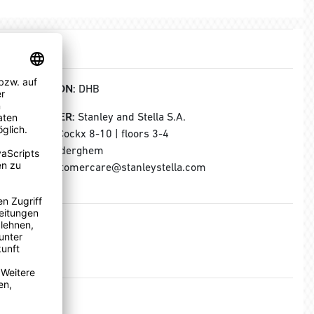
KOLLEKTION:
DHB
HERSTELLER:
Stanley and Stella S.A.
Rue Jules Cockx 8-10 | floors 3-4
B-1160 Auderghem
E-Mail: customercare@stanleystella.com