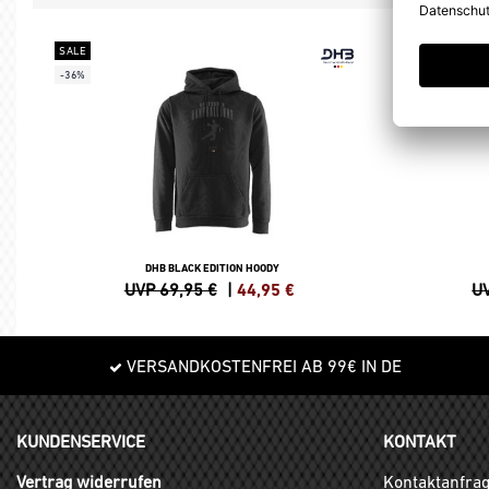
SALE
SALE
-36%
-25%
DHB BLACK EDITION HOODY
UVP 69,95 €
|
44,95
€
UV
VERSANDKOSTENFREI AB 99€ IN DE
KUNDENSERVICE
KONTAKT
Vertrag widerrufen
Kontaktanfra