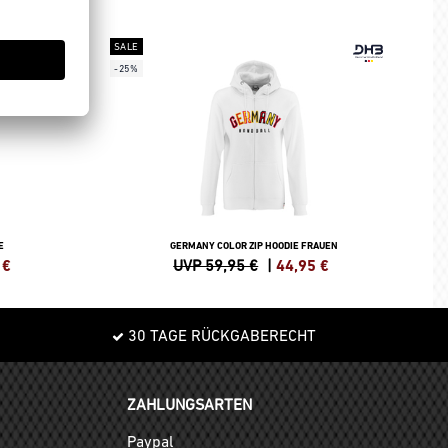
SALE
-25%
E
GERMANY COLOR ZIP HOODIE FRAUEN
€
UVP 59,95 €
|
44,95
€
30 TAGE RÜCKGABERECHT
ZAHLUNGSARTEN
Paypal