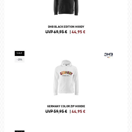
DHB BLACK EDITION HOODY
UVP 69,95 €
|
44,95
€
SALE
-25%
GERMANY COLOR ZIP HOODIE
UVP 59,95 €
|
44,95
€