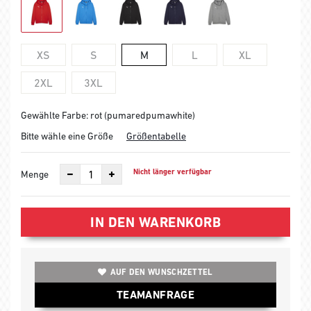
XS
S
M
L
XL
2XL
3XL
Gewählte Farbe: rot (pumaredpumawhite)
Bitte wähle eine Größe
Größentabelle
Nicht länger verfügbar
Menge
IN DEN WARENKORB
AUF DEN WUNSCHZETTEL
TEAMANFRAGE