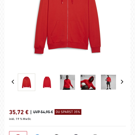
35,72
€
|
UVP 54,95 €
DU SPARST 35%
inkl. 19 % MwSt.