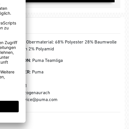
MATERIAL:
Obermaterial: 68% Polyester 28% Baumwolle
2% Elasthan 2% Polyamid
KOLLEKTION:
Puma Teamliga
HERSTELLER:
Puma
Puma SE
Puma Way 1
91074 Herzogenaurach
E-Mail: service@puma.com