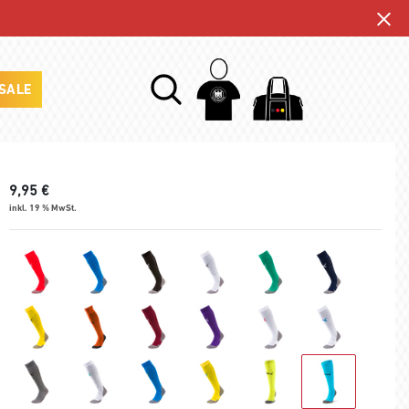
SALE
9,95
€
inkl. 19 % MwSt.