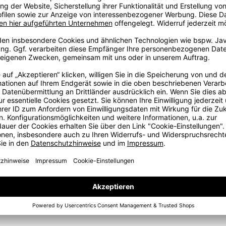
besten Teamausrüstung spielen. Diese Kollektion wurde für
 Sieg. Glaubt nicht nur, dass ihr die Besten seid. Seid die