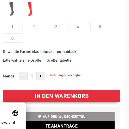
1
2
3
4
5
0
Gewählte Farbe: blau (blueatollpumablack)
Bitte wähle eine Größe
Größentabelle
Nicht länger verfügbar
Menge
IN DEN WARENKORB
AUF DEN WUNSCHZETTEL
TEAMANFRAGE