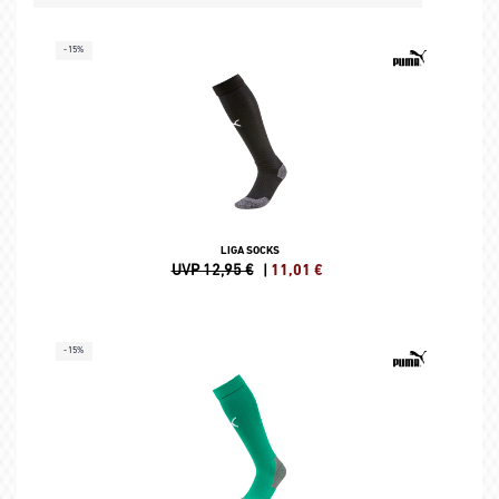
-15%
LIGA SOCKS
UVP 12,95 €
|
11,01
€
-15%