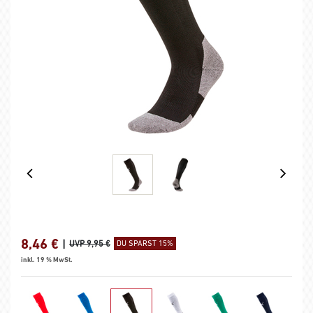
8,46
€
|
UVP 9,95 €
DU SPARST 15%
inkl. 19 % MwSt.