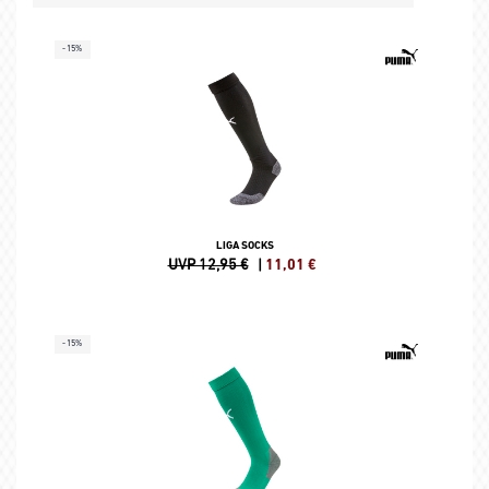
-15%
LIGA SOCKS
UVP 12,95 €
|
11,01
€
-15%