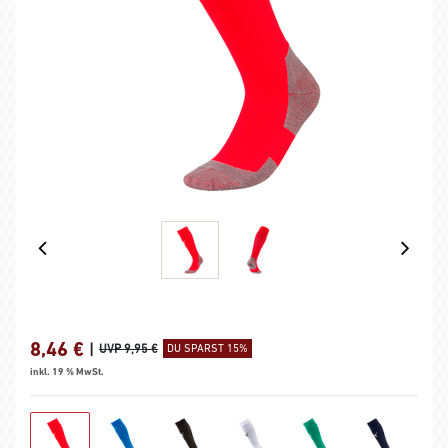
8,46
€
|
UVP 9,95 €
DU SPARST 15%
inkl. 19 % MwSt.