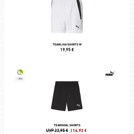
TEAMLIGA SHORTS W
19,95
€
-35%
TEAMGOAL SHORTS
UVP 22,95 €
|
14,92
€