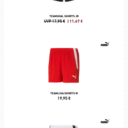
TEAMGOAL SHORTS JR
UVP 17,95 €
|
11,67
€
TEAMLIGA SHORTS W
19,95
€