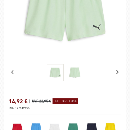
14,92
€
|
UVP 22,95 €
DU SPARST 35%
inkl. 19 % MwSt.