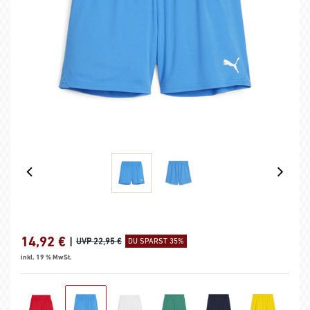
14,92
€
|
UVP 22,95 €
DU SPARST 35%
inkl. 19 % MwSt.