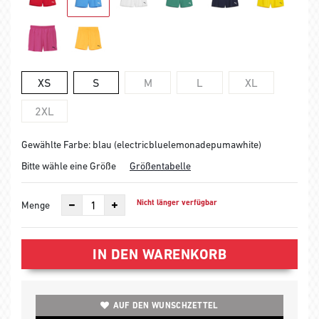
XS
S
M
L
XL
2XL
Gewählte Farbe: blau (electricbluelemonadepumawhite)
Bitte wähle eine Größe
Größentabelle
Nicht länger verfügbar
Menge
IN DEN WARENKORB
AUF DEN WUNSCHZETTEL