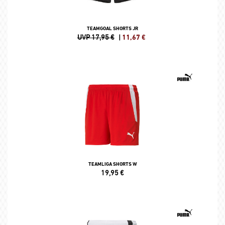
TEAMGOAL SHORTS JR
UVP 17,95 €
|
11,67
€
TEAMLIGA SHORTS W
19,95
€