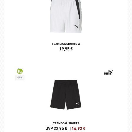
TEAMLIGA SHORTS W
19,95
€
-35%
TEAMGOAL SHORTS
UVP 22,95 €
|
14,92
€