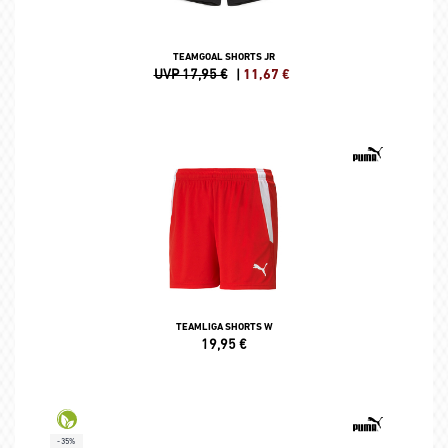
TEAMGOAL SHORTS JR
UVP 17,95 €
|
11,67
€
TEAMLIGA SHORTS W
19,95
€
-35%