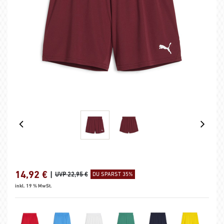
14,92
€
|
UVP 22,95 €
DU SPARST 35%
inkl. 19 % MwSt.