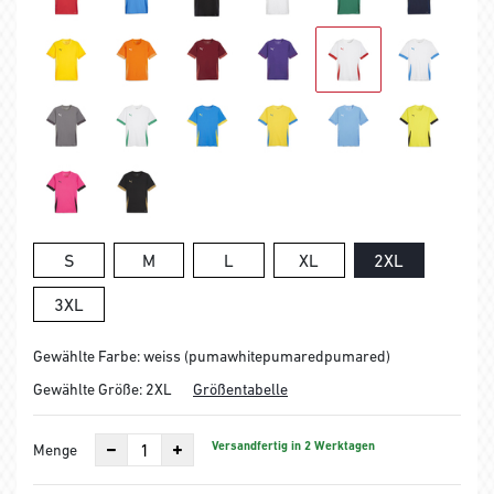
S
M
L
XL
2XL
3XL
Gewählte Farbe: weiss (pumawhitepumaredpumared)
Gewählte Größe:
2XL
Größentabelle
Versandfertig in 2 Werktagen
Menge