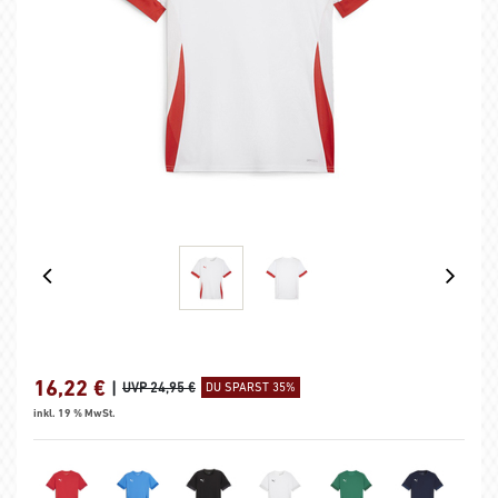
16,22
€
|
UVP 24,95 €
DU SPARST 35%
inkl. 19 % MwSt.