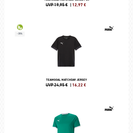
UVP 19,95 €
|
12,97
€
-35%
TEAMGOAL MATCHDAY JERSEY
UVP 24,95 €
|
16,22
€