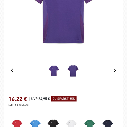
16,22
€
|
UVP 24,95 €
DU SPARST 35%
inkl. 19 % MwSt.