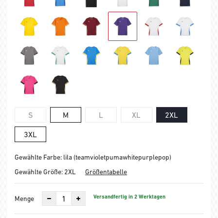
S
M
L
XL
2XL
3XL
Gewählte Farbe: lila (teamvioletpumawhitepurplepop)
Gewählte Größe:
2XL
Größentabelle
Versandfertig in 2 Werktagen
Menge