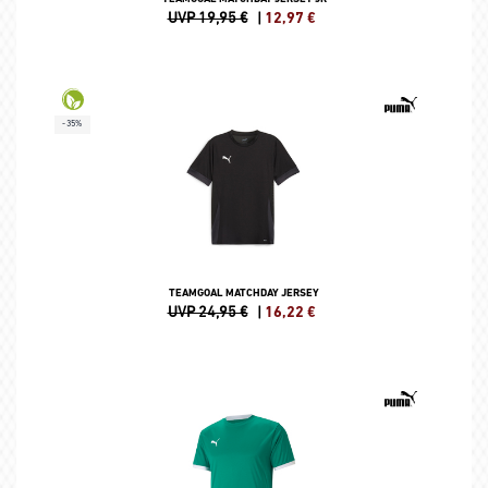
UVP 19,95 €
|
12,97
€
-35%
TEAMGOAL MATCHDAY JERSEY
UVP 24,95 €
|
16,22
€