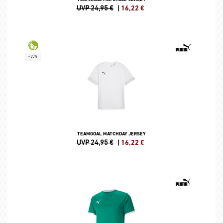
UVP 24,95 €
|
16,22
€
-35%
TEAMGOAL MATCHDAY JERSEY
UVP 24,95 €
|
16,22
€