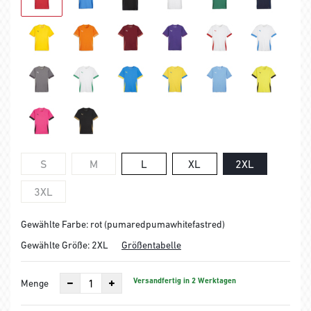
S
M
L
XL
2XL
3XL
Gewählte Farbe: rot (pumaredpumawhitefastred)
Gewählte Größe:
2XL
Größentabelle
Versandfertig in 2 Werktagen
Menge