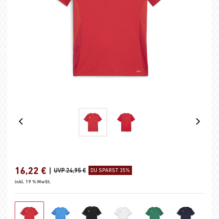
16,22
€
|
UVP 24,95 €
DU SPARST 35%
inkl. 19 % MwSt.