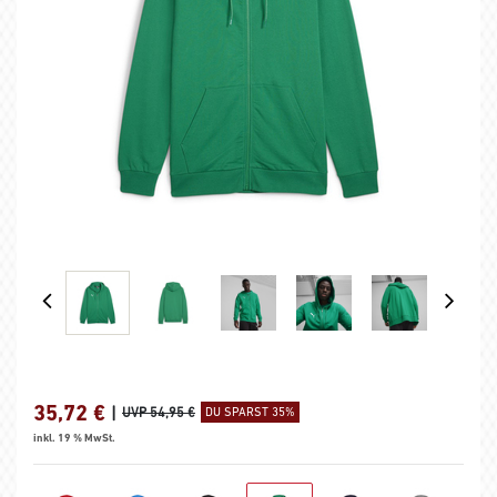
35,72
€
|
UVP 54,95 €
DU SPARST 35%
inkl. 19 % MwSt.