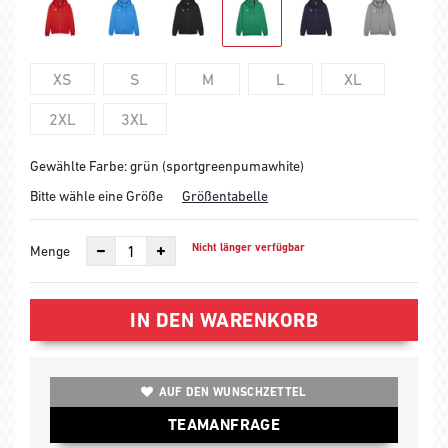
XS
S
M
L
XL
2XL
3XL
Gewählte Farbe: grün (sportgreenpumawhite)
Bitte wähle eine Größe
Größentabelle
Nicht länger verfügbar
Menge
IN DEN WARENKORB
AUF DEN WUNSCHZETTEL
TEAMANFRAGE