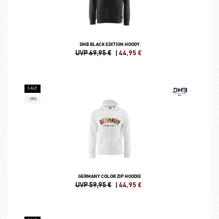
DHB BLACK EDITION HOODY
UVP 69,95 €
|
44,95
€
SALE
-25%
GERMANY COLOR ZIP HOODIE
UVP 59,95 €
|
44,95
€