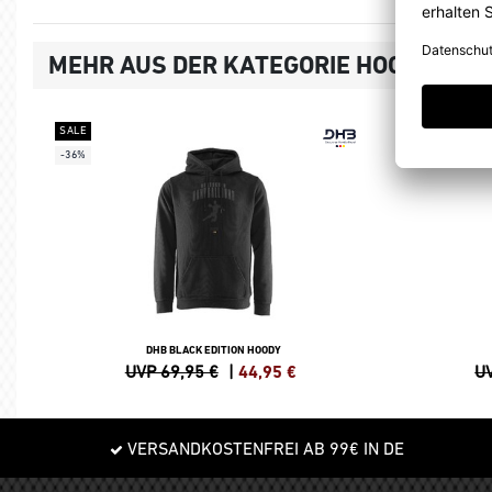
MEHR AUS DER KATEGORIE HOODIES, 
SALE
SALE
-36%
-25%
DHB BLACK EDITION HOODY
UVP 69,95 €
|
44,95
€
UV
VERSANDKOSTENFREI AB 99€ IN DE