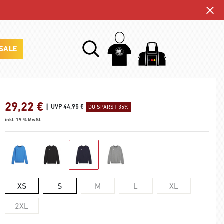
SALE
29,22
€
|
UVP 44,95 €
DU SPARST 35%
inkl. 19 % MwSt.
XS
S
M
L
XL
2XL