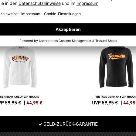
SWEATSHIRTS
SALE
-25%
GERMANY COLOR ZIP HOODIE
VINTAGE GERMANY ZIP HOODI
P 59,95 €
|
44,95
€
UVP 59,95 €
|
44,95
GELD-ZURÜCK-GARANTIE