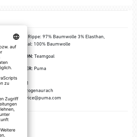
MATERIAL:
Rippe: 97% Baumwolle 3% Elasthan,
Obermaterial: 100% Baumwolle
KOLLEKTION:
Teamgoal
HERSTELLER:
Puma
Puma SE
Puma Way 1
91074 Herzogenaurach
E-Mail: service@puma.com