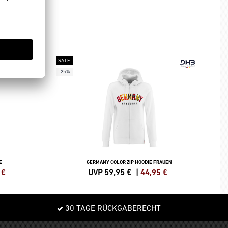
SALE
-25%
E
GERMANY COLOR ZIP HOODIE FRAUEN
€
UVP 59,95 €
|
44,95
€
30 TAGE RÜCKGABERECHT