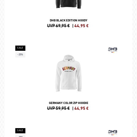
DHB BLACK EDITION HOODY
UVP 69,95 €
|
44,95
€
SALE
-25%
GERMANY COLOR ZIP HOODIE
UVP 59,95 €
|
44,95
€
SALE