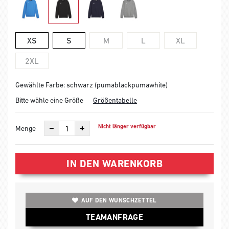
XS
S
M
L
XL
2XL
Gewählte Farbe: schwarz (pumablackpumawhite)
Bitte wähle eine Größe
Größentabelle
Nicht länger verfügbar
Menge
IN DEN WARENKORB
AUF DEN WUNSCHZETTEL
TEAMANFRAGE