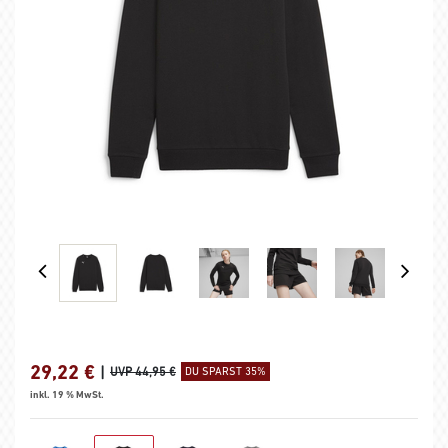
29,22
€
|
UVP 44,95 €
DU SPARST 35%
inkl. 19 % MwSt.