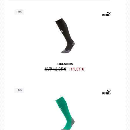
-15%
LIGA SOCKS
UVP 12,95 €
|
11,01
€
-15%