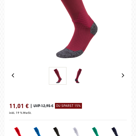
11,01
€
|
UVP 12,95 €
DU SPARST 15%
inkl. 19 % MwSt.