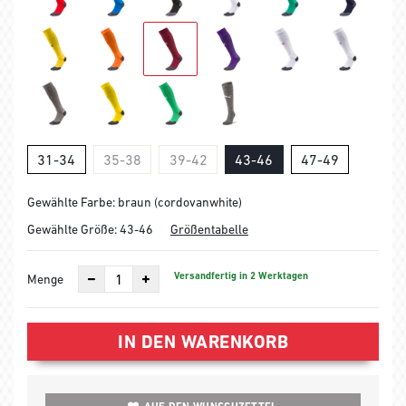
31-34
35-38
39-42
43-46
47-49
Gewählte Farbe: braun (cordovanwhite)
Gewählte Größe:
43-46
Größentabelle
Versandfertig in 2 Werktagen
Menge
IN DEN WARENKORB