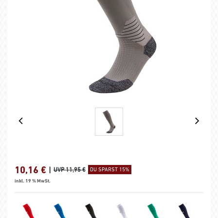
10,16
€
|
UVP 11,95 €
DU SPARST 15%
inkl. 19 % MwSt.