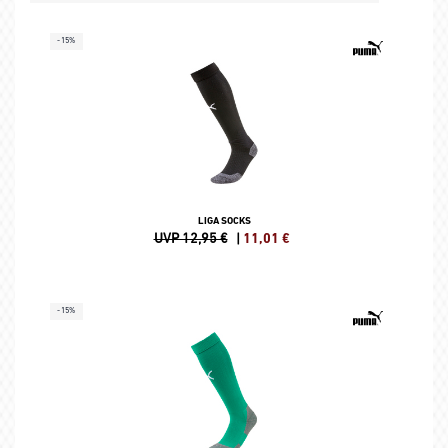
-15%
LIGA SOCKS
UVP 12,95 €
|
11,01
€
-15%