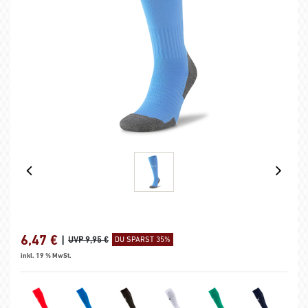
6,47
€
|
UVP 9,95 €
DU SPARST 35%
inkl. 19 % MwSt.