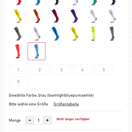
1
2
3
4
5
0
Gewählte Farbe: blau (teamlightbluepumawhite)
Bitte wähle eine Größe
Größentabelle
Nicht länger verfügbar
Menge