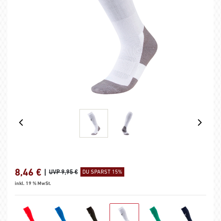
8,46
€
|
UVP 9,95 €
DU SPARST 15%
inkl. 19 % MwSt.