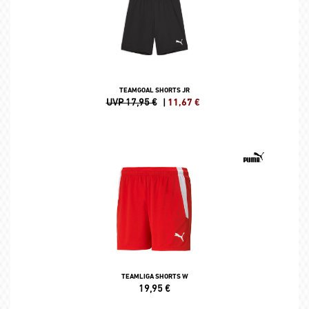
TEAMGOAL SHORTS JR
UVP 17,95 €
|
11,67
€
TEAMLIGA SHORTS W
19,95
€