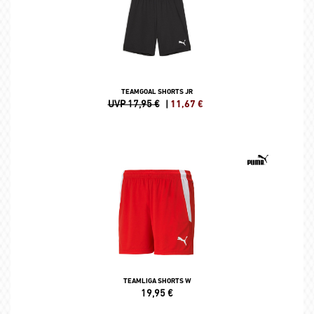
TEAMGOAL SHORTS JR
UVP 17,95 €
|
11,67
€
TEAMLIGA SHORTS W
19,95
€