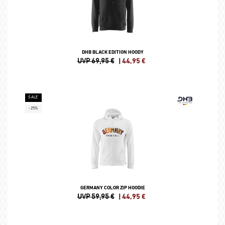
DHB BLACK EDITION HOODY
UVP 69,95 €
|
44,95
€
SALE
-25%
GERMANY COLOR ZIP HOODIE
UVP 59,95 €
|
44,95
€