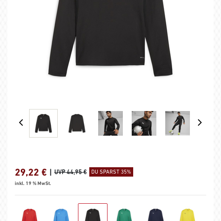
29,22
€
|
UVP 44,95 €
DU SPARST 35%
inkl. 19 % MwSt.