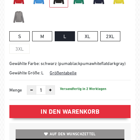
S
M
L
XL
2XL
3XL
Gewählte Farbe: schwarz (pumablackpumawhiteflatdarkgray)
Gewählte Größe:
L
Größentabelle
Versandfertig in 2 Werktagen
Menge
IN DEN WARENKORB
AUF DEN WUNSCHZETTEL