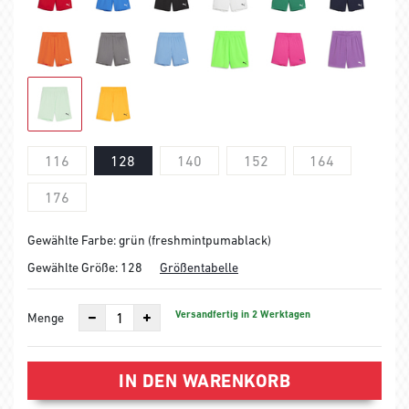
116
128
140
152
164
176
Gewählte Farbe: grün (freshmintpumablack)
Gewählte Größe:
128
Größentabelle
Versandfertig in 2 Werktagen
Menge
IN DEN WARENKORB