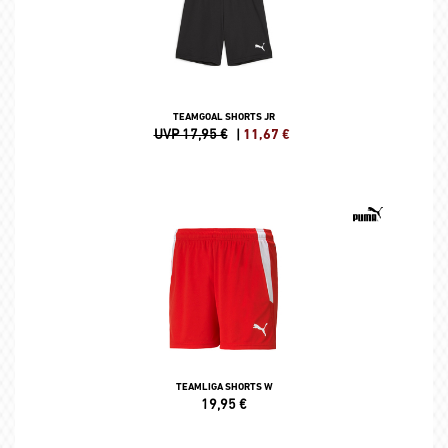
TEAMGOAL SHORTS JR
UVP 17,95 €
|
11,67
€
TEAMLIGA SHORTS W
19,95
€