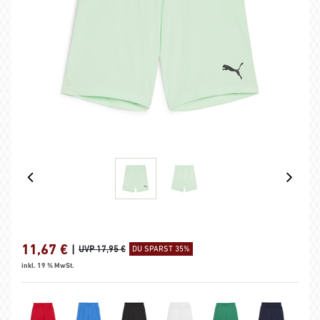
11,67
€
|
UVP 17,95 €
DU SPARST 35%
inkl. 19 % MwSt.