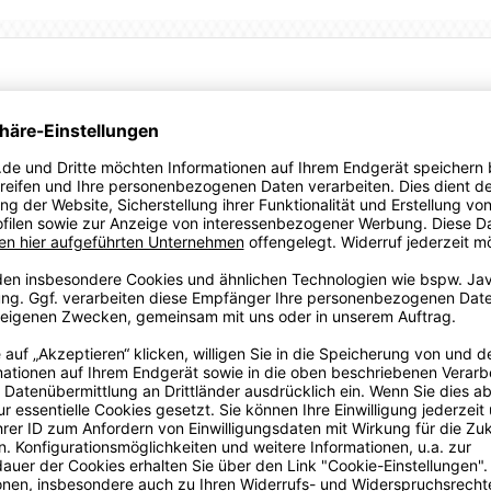
hersteller Puma aus Herzogenaurach.