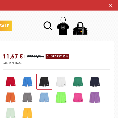
SALE
11,67
€
|
UVP 17,95 €
DU SPARST 35%
inkl. 19 % MwSt.