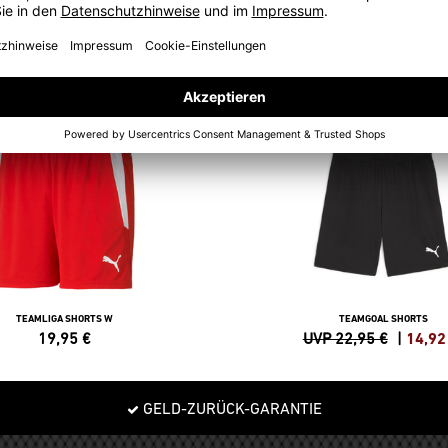
-35%
TEAMLIGA SHORTS W
TEAMGOAL SHORTS
19,95
€
UVP 22,95 €
|
14,92
GELD-ZURÜCK-GARANTIE