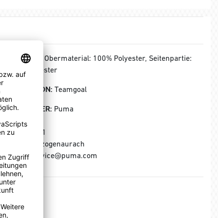
MATERIAL:
Obermaterial: 100% Polyester, Seitenpartie:
100% Polyester
KOLLEKTION:
Teamgoal
HERSTELLER:
Puma
Puma SE
Puma Way 1
91074 Herzogenaurach
E-Mail: service@puma.com