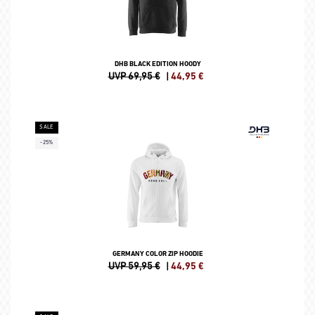
DHB BLACK EDITION HOODY
UVP 69,95 €
|
44,95
€
SALE
-25%
GERMANY COLOR ZIP HOODIE
UVP 59,95 €
|
44,95
€