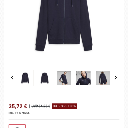
35,72
€
|
UVP 54,95 €
DU SPARST 35%
inkl. 19 % MwSt.