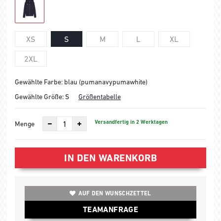
XS
S
M
L
XL
2XL
Gewählte Farbe: blau (pumanavypumawhite)
Gewählte Größe:
S
Größentabelle
Versandfertig in 2 Werktagen
Menge
IN DEN WARENKORB
AUF DEN WUNSCHZETTEL
TEAMANFRAGE