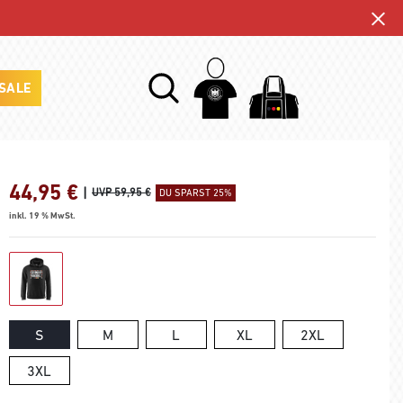
SALE
44,95
€
|
UVP 59,95 €
DU SPARST 25%
inkl. 19 % MwSt.
S
M
L
XL
2XL
3XL