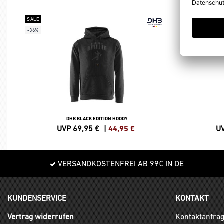
SALE
SALE
-36%
-25%
DHB BLACK EDITION HOODY
UVP 69,95 €
|
44,95
€
UV
VERSANDKOSTENFREI AB 99€ IN DE
KUNDENSERVICE
KONTAKT
Vertrag widerrufen
Kontaktanfra