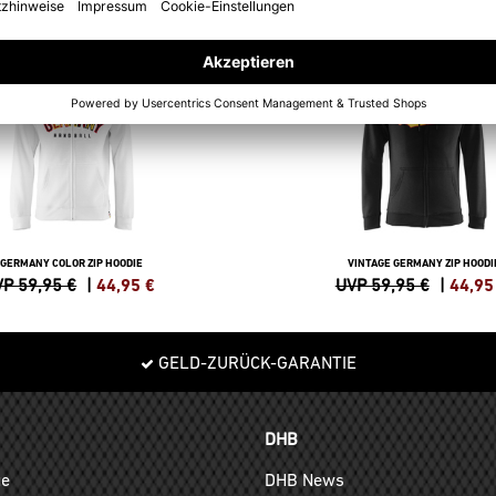
SALE
-25%
GERMANY COLOR ZIP HOODIE
VINTAGE GERMANY ZIP HOODI
P 59,95 €
|
44,95
€
UVP 59,95 €
|
44,95
GELD-ZURÜCK-GARANTIE
DHB
ge
DHB News