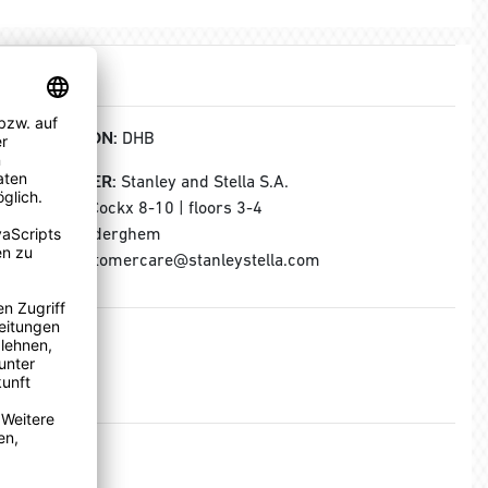
KOLLEKTION:
DHB
HERSTELLER:
Stanley and Stella S.A.
Rue Jules Cockx 8-10 | floors 3-4
B-1160 Auderghem
E-Mail: customercare@stanleystella.com