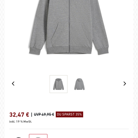
32,47
€
|
UVP 49,95 €
DU SPARST 35%
inkl. 19 % MwSt.