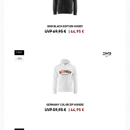
DHB BLACK EDITION HOODY
UVP 69,95 €
|
44,95
€
SALE
-25%
GERMANY COLOR ZIP HOODIE
UVP 59,95 €
|
44,95
€