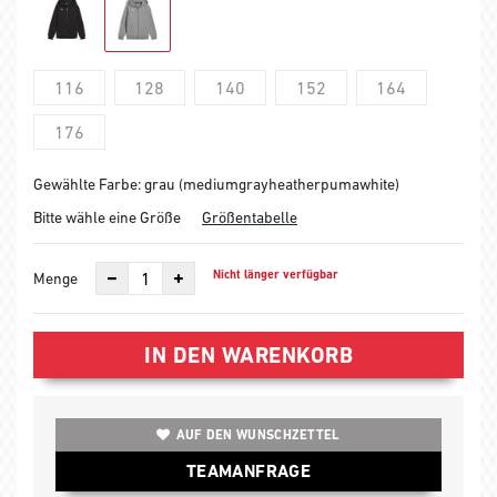
116
128
140
152
164
176
Gewählte Farbe: grau (mediumgrayheatherpumawhite)
Bitte wähle eine Größe
Größentabelle
Nicht länger verfügbar
Menge
IN DEN WARENKORB
AUF DEN WUNSCHZETTEL
TEAMANFRAGE