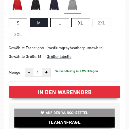
S
M
L
XL
2XL
3XL
Gewählte Farbe: grau (mediumgrayheatherpumawhite)
Gewählte Größe:
M
Größentabelle
Versandfertig in 2 Werktagen
Menge
IN DEN WARENKORB
AUF DEN WUNSCHZETTEL
TEAMANFRAGE