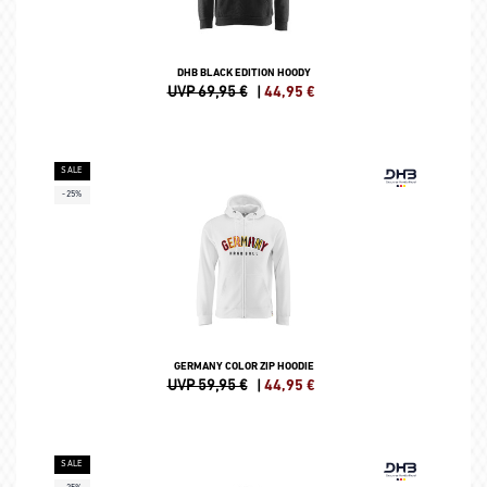
DHB BLACK EDITION HOODY
UVP 69,95 €
|
44,95
€
SALE
-25%
GERMANY COLOR ZIP HOODIE
UVP 59,95 €
|
44,95
€
SALE