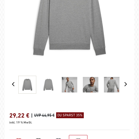
29,22
€
|
UVP 44,95 €
DU SPARST 35%
inkl. 19 % MwSt.