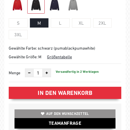
S
M
L
XL
2XL
3XL
Gewählte Farbe: schwarz (pumablackpumawhite)
Gewählte Größe:
M
Größentabelle
Versandfertig in 2 Werktagen
Menge
IN DEN WARENKORB
AUF DEN WUNSCHZETTEL
TEAMANFRAGE