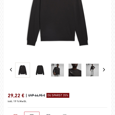
29,22
€
|
UVP 44,95 €
DU SPARST 35%
inkl. 19 % MwSt.