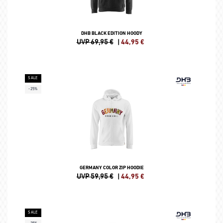
DHB BLACK EDITION HOODY
UVP 69,95 €
|
44,95
€
SALE
-25%
GERMANY COLOR ZIP HOODIE
UVP 59,95 €
|
44,95
€
SALE