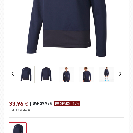
33,96
€
|
UVP 39,95 €
DU SPARST 15%
inkl. 19 % MwSt.