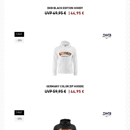
DHB BLACK EDITION HOODY
UVP 69,95 €
|
44,95
€
SALE
-25%
GERMANY COLOR ZIP HOODIE
UVP 59,95 €
|
44,95
€
SALE
-25%