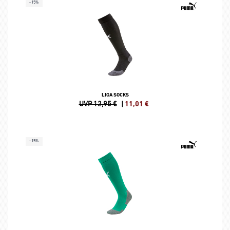
-15%
LIGA SOCKS
UVP 12,95 €
|
11,01
€
-15%