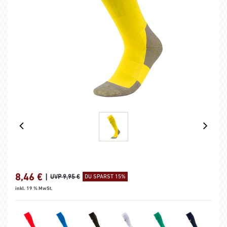
8,46
€
|
UVP 9,95 €
DU SPARST 15%
inkl. 19 % MwSt.