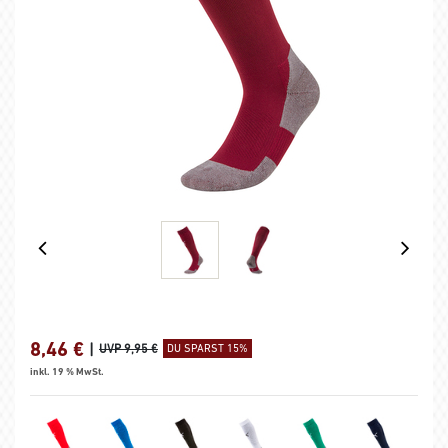
8,46
€
|
UVP 9,95 €
DU SPARST 15%
inkl. 19 % MwSt.