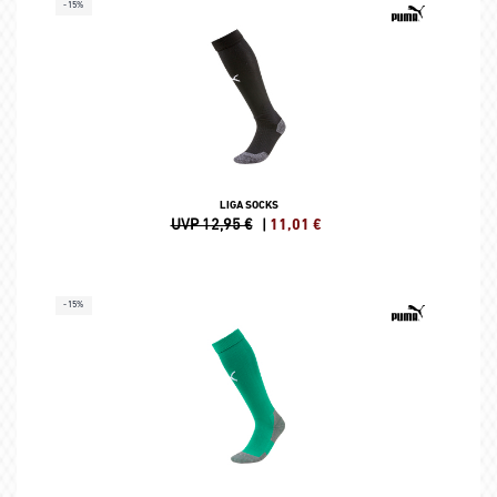
-15%
LIGA SOCKS
UVP 12,95 €
|
11,01
€
-15%