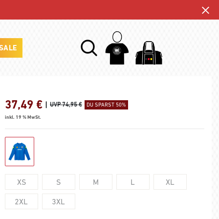
SALE
37,49
€
|
UVP 74,95 €
DU SPARST 50%
inkl. 19 % MwSt.
XS
S
M
L
XL
2XL
3XL