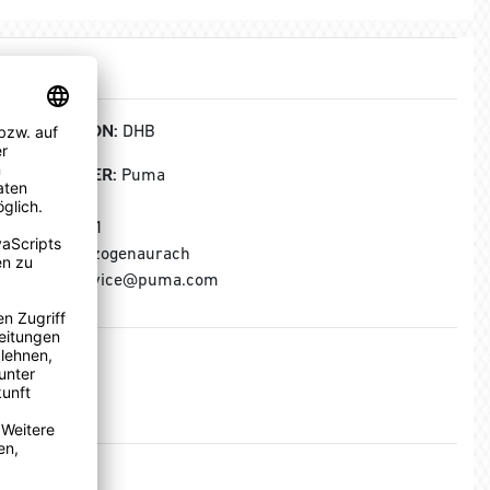
KOLLEKTION:
DHB
HERSTELLER:
Puma
Puma SE
Puma Way 1
91074 Herzogenaurach
E-Mail: service@puma.com