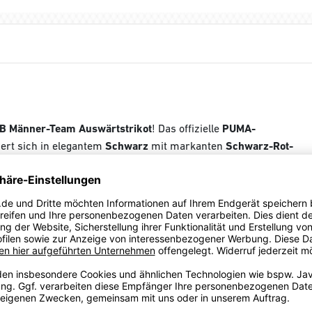
B Männer-Team Auswärtstrikot
! Das offizielle
PUMA-
ert sich in elegantem
Schwarz
mit markanten
Schwarz-Rot-
t das Trikot optimalen Komfort – ob beim Training, Spiel oder
n Logos von
Lidl, DKB, Alsco und atlas
entspricht exakt dem
.