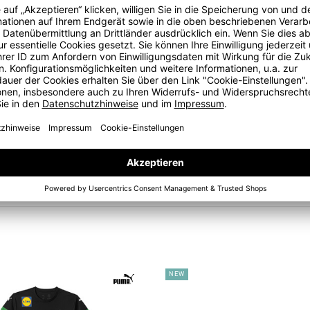
iginale DHB Männer-Team Auswärtstrikot
im
offiziellen DHB-
NEW