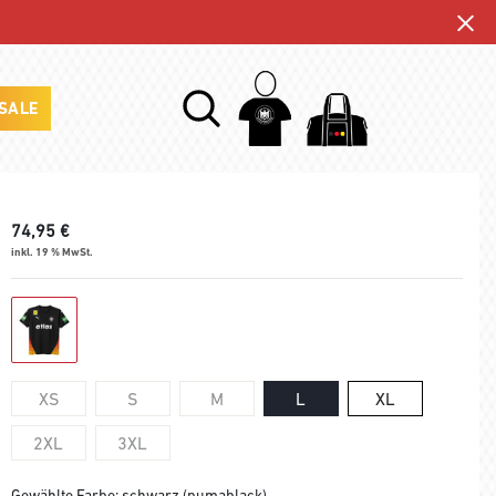
SALE
74,95
€
inkl. 19 % MwSt.
XS
S
M
L
XL
2XL
3XL
Gewählte Farbe: schwarz (pumablack)