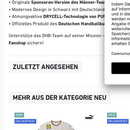
• Originale
Sponsoren-Version des Männer-Teams
• Modernes Design in Schwarz mit Deutschland-Details
• Atmungsaktive
DRYCELL-Technologie von PUMA
• Offizielles Produkt des
Deutschen Handballbundes
Unterstütze das DHB-Team auf seiner Mission – jetzt das
or
Fanshop
sichern!
ZULETZT ANGESEHEN
MEHR AUS DER KATEGORIE NEU
NEW
NEW
ONLINEPRINT
ONLINEPRINT