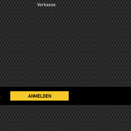
Vorkasse
.
ANMELDEN