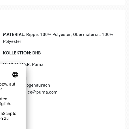
MATERIAL:
Rippe: 100% Polyester, Obermaterial: 100%
Polyester
KOLLEKTION:
DHB
HERSTELLER:
Puma
Puma SE
Puma Way 1
91074 Herzogenaurach
E-Mail: service@puma.com