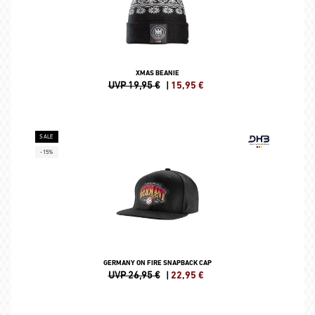
XMAS BEANIE
UVP 19,95 €
|
15,95
€
SALE
-15%
GERMANY ON FIRE SNAPBACK CAP
UVP 26,95 €
|
22,95
€