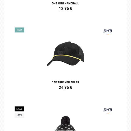
DHB MINI HANDBALL
12,95
€
NEW
CAP TRUCKER ADLER
24,95
€
SALE
-20%