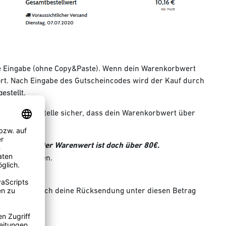
e Eingabe (ohne Copy&Paste). Wenn dein Warenkorbwert
port. Nach Eingabe des Gutscheincodes wird der Kauf durch
estellt.
t von 40€. Stelle sicher, dass dein Warenkorbwert über
öst habe? Der Warenwert ist doch über 80€.
Versandkosten.
? Fällst Du durch deine Rücksendung unter diesen Betrag
ft verrechnet.