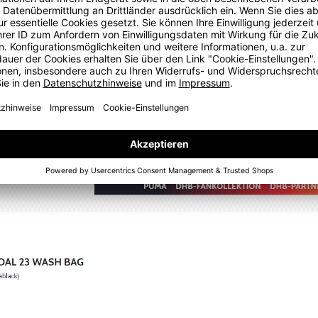
STATUS
ine Bestellung versendet?
htliche Bearbeitungszeit bis zum Versand wird auf der jeweiligen
in Kundenkonto besitzen, kannst Du den voraussichtlichen Versan
ten Lieferzeit, da wir Bestellungen grundsätzlich nicht in mehre
er Artikel- und Warenkorbübersicht angezeigt. Bitte beachte, da
min. In der Regel betragen die Laufzeiten bei DPD und DHL 24 S