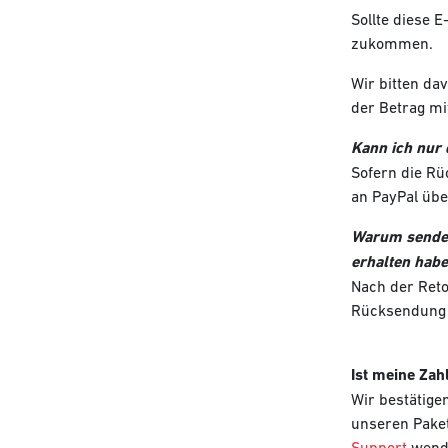
Sollte diese 
zukommen.
Wir bitten da
der Betrag m
Kann ich nur 
Sofern die Rü
an PayPal üb
Warum sendet
erhalten hab
Nach der Reto
Rücksendung i
Ist meine Za
Wir bestätige
unseren Paket
Support
wend