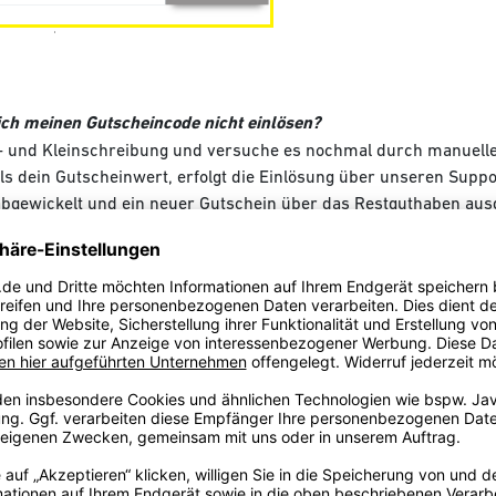
ch meinen Gutscheincode nicht einlösen?
- und Kleinschreibung und versuche es nochmal durch manuell
 als dein Gutscheinwert, erfolgt die Einlösung über unseren Sup
bgewickelt und ein neuer Gutschein über das Restguthaben ausg
 für die Anmeldung zum Newsletter, gilt erst ab einem Warenwer
liegt.
ch Versandkosten zahlen, nachdem ich meinen Gutschein eingel
n mindert den Warenwert und wir berechnen unterhalb von 80€ 
 mir 5€ zu wenig erstattet?
 Gutschein eingelöst, der erst ab einem Warenwert von 40€ gilt
 verliert der Gutschein seine Gültigkeit und wird bei der Gutschri