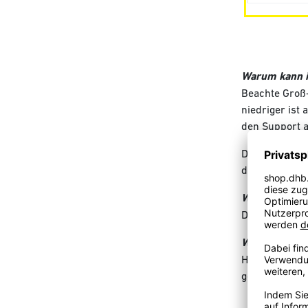
Warum kann i
Beachte Groß
niedriger ist
den Support a
Der Gutschein
diesem Betrag 
Warum muss i
Der Gutschei
Warum wurden
Hast Du einen
gefallen bist,