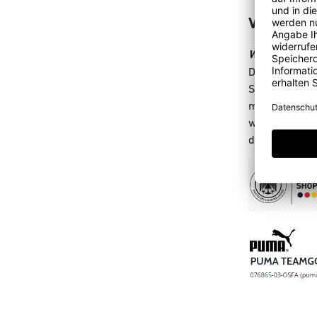
VERSAND
Wann wird me
Die voraussic
Solltest Du e
mit der längs
wird dir in d
den Lieferter