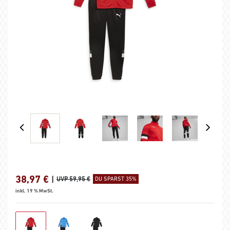
38,97
€
|
UVP 59,95 €
DU SPARST 35%
inkl. 19 % MwSt.