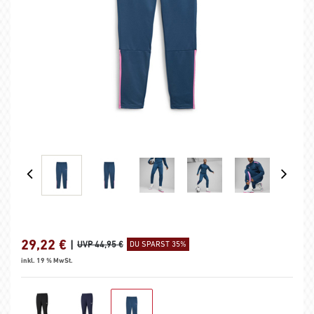
29,22
€
|
UVP 44,95 €
DU SPARST 35%
inkl. 19 % MwSt.