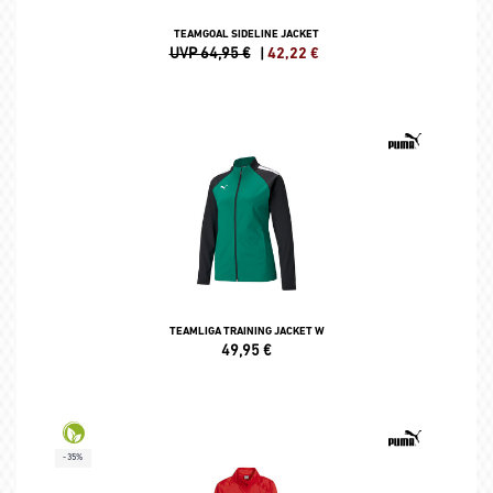
TEAMGOAL SIDELINE JACKET
UVP 64,95 €
|
42,22
€
TEAMLIGA TRAINING JACKET W
49,95
€
-35%