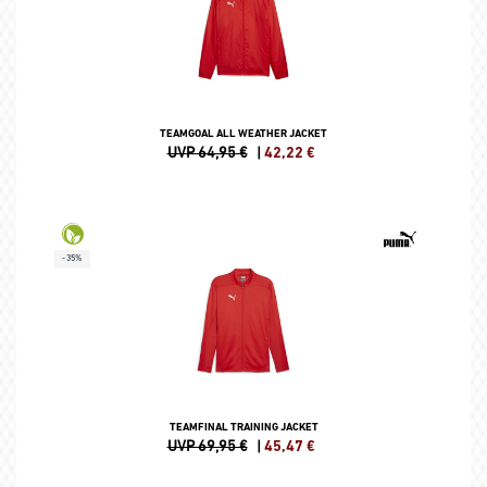
TEAMGOAL ALL WEATHER JACKET
UVP 64,95 €
|
42,22
€
-35%
TEAMFINAL TRAINING JACKET
UVP 69,95 €
|
45,47
€