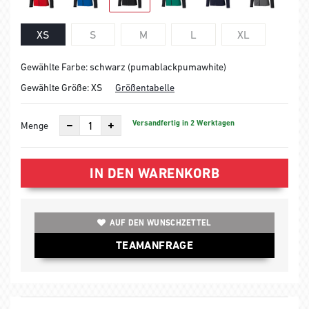
XS
S
M
L
XL
Gewählte Farbe: schwarz (pumablackpumawhite)
Gewählte Größe:
XS
Größentabelle
Versandfertig in 2 Werktagen
Menge
IN DEN WARENKORB
AUF DEN WUNSCHZETTEL
TEAMANFRAGE