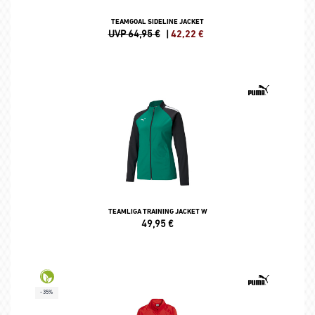
TEAMGOAL SIDELINE JACKET
UVP 64,95 €
|
42,22
€
TEAMLIGA TRAINING JACKET W
49,95
€
-35%