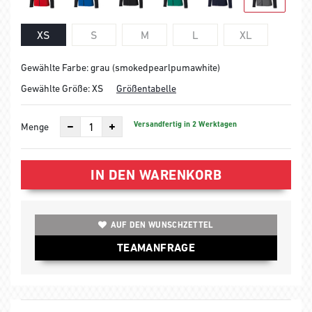
XS
S
M
L
XL
Gewählte Farbe: grau (smokedpearlpumawhite)
Gewählte Größe:
XS
Größentabelle
Versandfertig in 2 Werktagen
Menge
IN DEN WARENKORB
AUF DEN WUNSCHZETTEL
TEAMANFRAGE