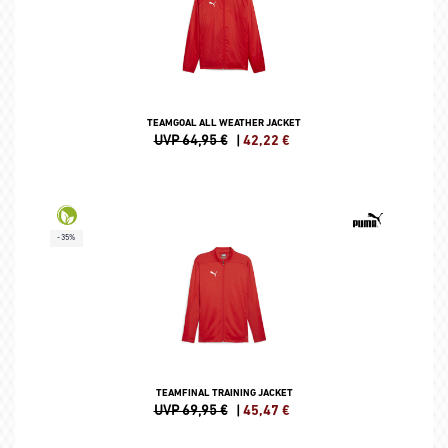
TEAMGOAL ALL WEATHER JACKET
UVP 64,95 €
|
42,22
€
-35%
TEAMFINAL TRAINING JACKET
UVP 69,95 €
|
45,47
€