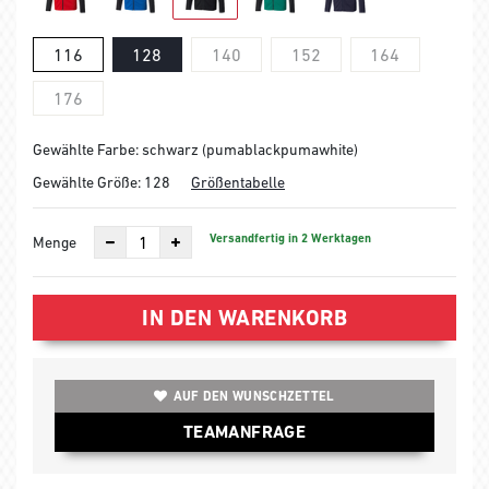
116
128
140
152
164
176
Gewählte Farbe: schwarz (pumablackpumawhite)
Gewählte Größe:
128
Größentabelle
Versandfertig in 2 Werktagen
Menge
IN DEN WARENKORB
AUF DEN WUNSCHZETTEL
TEAMANFRAGE