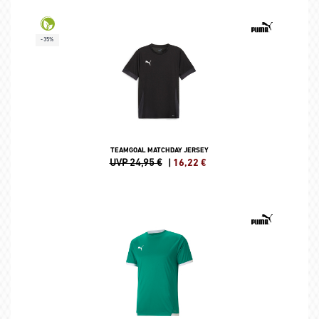
-35%
TEAMGOAL MATCHDAY JERSEY
UVP 24,95 €
|
16,22
€