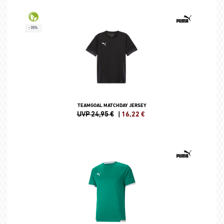
-35%
TEAMGOAL MATCHDAY JERSEY
UVP 24,95 €
|
16,22
€