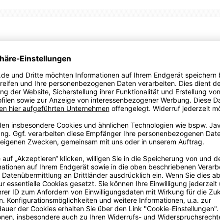
llektion bekommst du den perfekten Mix aus Style, Sport und
ombi mit recyceltem Polyester und legendären PUMA Logos für
dryCELL Feuchtigkeitsmanagement und Reißverschlüsse am
u auch abseits des Spielfelds punktest.