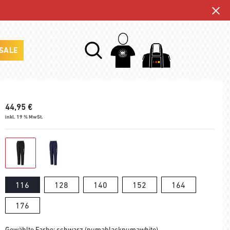
SALE
44,95
€
inkl. 19 % MwSt.
116
128
140
152
164
176
Gewählte Farbe: schwarz (pumablackpumawhite)