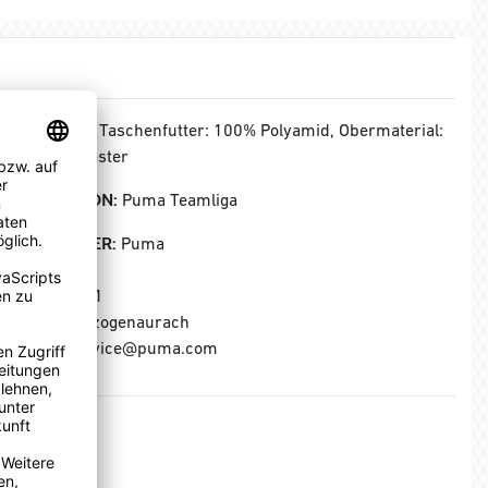
MATERIAL:
Taschenfutter: 100% Polyamid, Obermaterial:
100% Polyester
KOLLEKTION:
Puma Teamliga
HERSTELLER:
Puma
Puma SE
Puma Way 1
91074 Herzogenaurach
E-Mail: service@puma.com